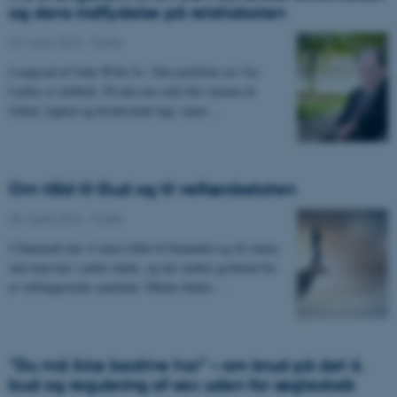
og dens indflydelse på retshistorien
29. marts 2016
-
Politik
Longread af John Witte Jr.: Den juridiske arv fra
Luther er dobbelt. På den ene side blev kimen til
frihed, lighed og broderskab lagt, mens…
Om tillid til Gud og til velfærdsstaten
28. marts 2016
-
Politik
I Danmark har vi mere tillid til hinanden og til staten,
end man har i andre lande, og det skaber grobund for
et velfungerende samfund. Måske findes…
”Du må ikke bedrive hor” – om brud på det 6.
bud og regulering af sex uden for ægteskab