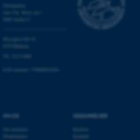
.au.dk
Nobelparken
Jens Chr. Skous vej 7
8000 Aarhus C
fe_typo_user
Typo3 Association
.au.dk
Moesgård Allé 20
8270 Højbjerg
Tlf.: 8715 0000
EAN-nummer: 5798000418301
ASP.NET_SessionId
Microsoft Corporation
OM OS
UDDANNELSER
.au.dk
Om instituttet
Bachelor
Medarbejdere
Kandidat