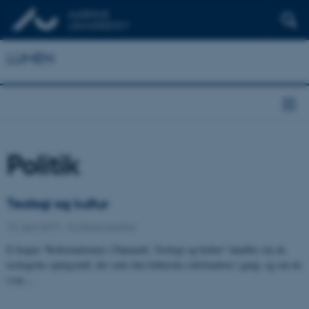
LUMEN
Politik
Teologi og kultur
10. april 2019
-
Konfessionskultur
E-bogen "Reformationen i Danmark: Teologi og kultur" handler om de
teologiske spørgsmål, der satte den lutherske reformation i gang, og om de
svar,…