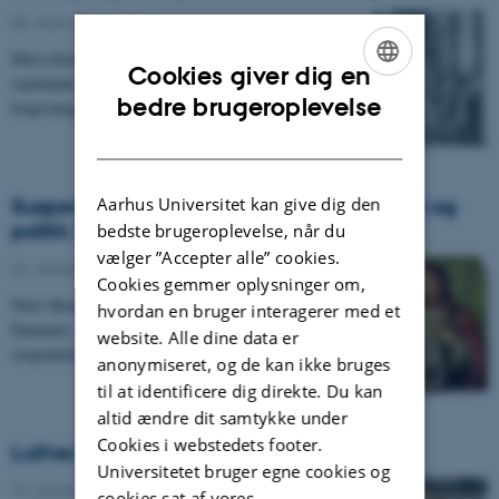
08. marts 2016
-
Politik
Med reformationen blev familien den vigtigste enhed i
Cookies giver dig en
samfundet. Familien måtte derfor beskyttes af
ENGLISH
bedre brugeroplevelse
lovgivning. Da dansk lovgivning efter…
DANISH
Aarhus Universitet kan give dig den
Suspenderingen af Hemmingsen: Religion og
politik i 1500-tallet
bedste brugeroplevelse, når du
vælger ”Accepter alle” cookies.
26. oktober 2015
-
Politik
Cookies gemmer oplysninger om,
Niels Hemmingsen var sin tids mest berømte teolog i
hvordan en bruger interagerer med et
Danmark. Alligevel endte han med at blive
website. Alle dine data er
suspenderet.
anonymiseret, og de kan ikke bruges
til at identificere dig direkte. Du kan
altid ændre dit samtykke under
Cookies i webstedets footer.
Luther, Merkel og flygtningekrisen
Universitetet bruger egne cookies og
19. oktober 2015
-
Kinga Zeller
cookies sat af vores