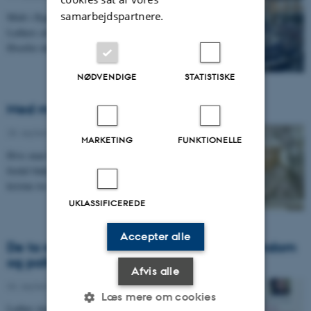
samarbejdspartnere.
Midt i flygtningekrisen citerede Angela Merkel
Luthers afslutningsreplik fra rigsdagen i Worms.
Hvorfor dukkede Luther pludselig op i en helt anden…
NØDVENDIGE
STATISTISKE
Med magt følger ansvar
28. september 2015
-
Politik
MARKETING
FUNKTIONELLE
Hvis man betragter det religiøse samfund, er det en
fordel både at se på den kirkelige institution og på den
kristne tro. Den synlige og den usynlige…
UKLASSIFICEREDE
Accepter alle
De to regimenter – en adskillelse af kristendom
og politik?
Afvis alle
06. september 2015
-
Svend Andersen
Læs mere om cookies
Luther skelner mellem det åndelige og det verdslige