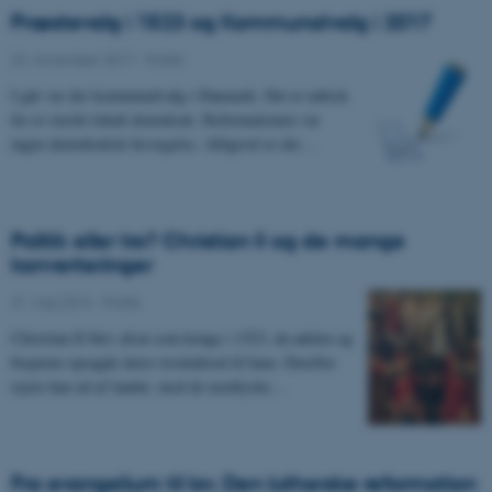
Præstevalg i 1523 og Kommunalvalg i 2017
22. november 2017
-
Politik
I går var der kommunalvalg i Danmark. Det er udtryk
for et stærkt lokalt demokrati. Reformationen var
ingen demokratisk bevægelse. Alligevel er der…
Politik eller tro? Christian II og de mange
konverteringer
31. maj 2016
-
Politik
Christian II blev afsat som konge i 1523, da adelen og
bisperne opsagde deres troskabsed til ham. Derefter
rejste han ud af landet, mod de nordtyske…
Fra evangelium til lov. Den lutherske reformation