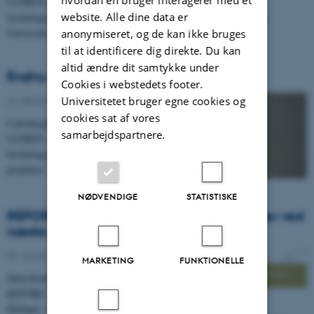
hvordan en bruger interagerer med et
LUMEN-centret har netop afleveret sin seksårige evaluering til
website. Alle dine data er
forskningsudvalget på Institut for Kultur og Samfund ved Aarhus
Universitet.…
anonymiseret, og de kan ikke bruges
til at identificere dig direkte. Du kan
altid ændre dit samtykke under
Endnu en Carlsberg-bevilling til LUMEN
Cookies i webstedets footer.
22. december 2022
Universitetet bruger egne cookies og
cookies sat af vores
Carlsbergfondet kom med en tidlig julegave til
samarbejdspartnere.
LUMEN i år. Nina Koefoed har modtaget en
forskningsinfrastrukturbevilling på 3.6 millioner
projektet:
V…
NØDVENDIGE
STATISTISKE
REFORC: Nina Koefoed er keynote speaker ved
næste REFORC konference
03. august 2022
MARKETING
FUNKTIONELLE
Nina Koefoed vil være keynote speaker på den næste
REFORC konference, der finder sted i Leuven,
Holland, 11.-13. maj 2023.