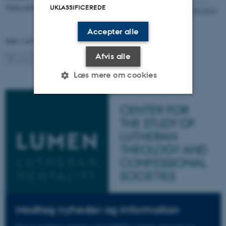
Titlen på hendes…
UKLASSIFICEREDE
Accepter alle
Side 1 af 4
Afvis alle
1
2
3
Næste
Læs mere om cookies
Nødvendige
Statistiske
Marketing
Funktionelle
Uklassificerede
Nødvendige cookies hjælper
med at gøre hjemmesiden
brugbar ved at aktivere nogle
Modtag nyheder og information
grundlæggende funktioner
som navigation mm.