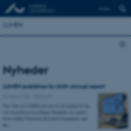
English
LUMEN
Nyheder
LUMEN publishes its ninth annual report
06. februar 2026
-
Kategorier
This Year in LUMEN was first of all marked by the
vist of professor Lee Palmer Wandelse on a grant
from Aarhus University Research Foundation, and
the…