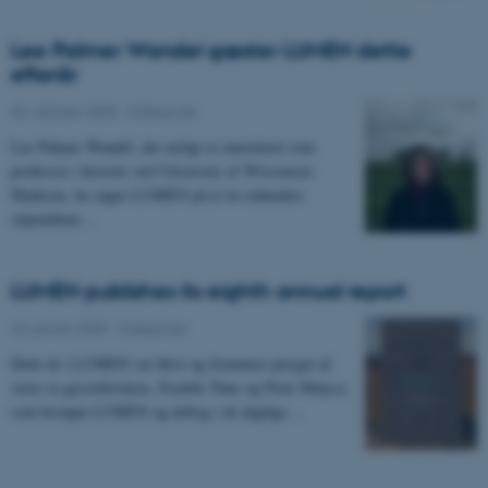
Lee Palmer Wandel gæster LUMEN dette
efterår
02. oktober 2025
-
Kategorier
Lee Palmer Wandel, der nyligt er emeriteret som
professor i historie ved University of Wisconsin-
Madison, be-søger LUMEN på et tre måneders
stipendium…
LUMEN publishes its eighth annual report
23. januar 2025
-
Kategorier
Dette år i LUMEN var først og fremmest præget af
vores to gæsteforskere, Fredrik Thue og Píotr Malysz,
som besøgte LUMEN og deltog i de daglige…