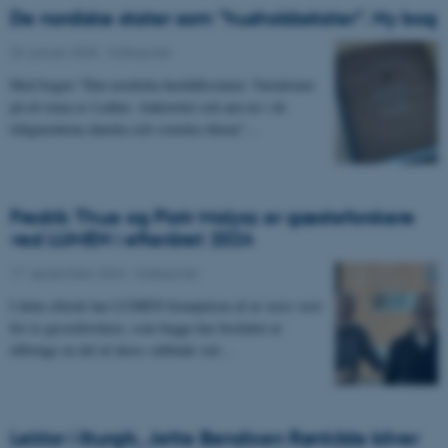
De nordiske stater som ”husholdsstater”. Ny bog
23. januar 2025
-
Kategorier
Med bogen "Den nordiska hushållsstaten: Variationer
på ett tema av Luther. Auktoritet och ansvar i de
tidigmoderna danska och svenska rikena"…
Fredrik Thue og Piotr Malysz er gæsteforskere
ved LUMEN i efteråret 2024
17. september 2024
-
Kategorier
I dette efterår har LUMEN fornøjelsen af at være vært
for to gæsteforskere, som begge har besluttet at
tilbringe en del af deres sabbatår ved…
Lektor i liturgik, Jette Bendixen Rønkilde bliver