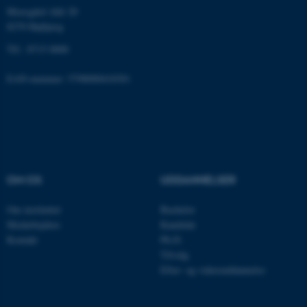
Moesgård Allé 20
8270 Højbjerg
Tlf.: 8715 0000
ASP.NET_SessionId
Microsoft Corporation
.au.dk
EAN-nummer: 5798000418301
JSESSIONID
Oracle Corporation
.au.dk
OM OS
UDDANNELSER
ARRAffinity
Microsoft Corporation
Om instituttet
Bachelor
.mitstudie.au.dk
Medarbejdere
Kandidat
Kontakt
Ph.D.
Tilvalg
Efter- og videreuddannelse
esctx
Microsoft Corporation
.login.microsoftonline.com