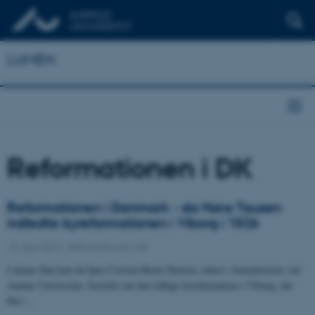
LUMEN
Reformationen i DK
Reformationen i Danmark - da Hans Tausen
indledte byreformationen i Viborg i 1526
10. april 2019
-
Reformationen i DK
I denne film kan du høre Carsten Bach-Nielsen, lektor i kirkehistorie ved
Aarhus Universitet, fortælle om den tidlige byreformation i Viborg, der
blev…