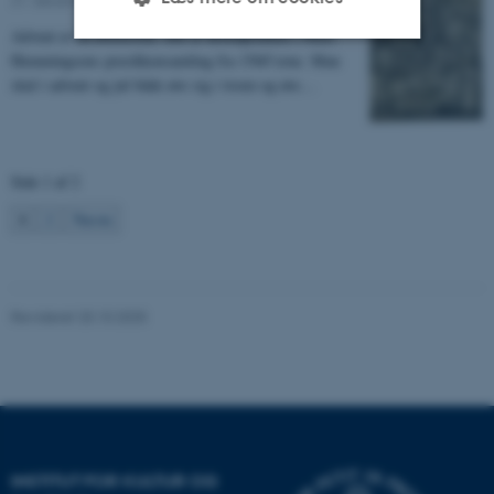
Advent er en øvelsestid. Det er hovedpointen i Niels
Hemmingsens prædikensamling fra 1560’erne. Man
Nødvendige
Statistiske
Marketing
skal i advent og jul både øve sig i troen og øve…
Funktionelle
Uklassificerede
Side 1 af 2
Nødvendige cookies hjælper
1
2
Næste
med at gøre hjemmesiden
brugbar ved at aktivere nogle
grundlæggende funktioner
Revideret 20.10.2025
som navigation mm.
Hjemmesiden kan ikke
fungerer uden disse cookies.
Navn
Udbyder / Domæne
INSTITUT FOR KULTUR OG