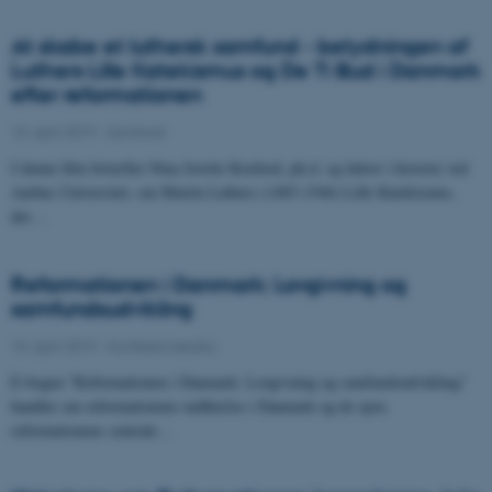
At skabe et luthersk samfund - betydningen af
Luthers Lille Katekismus og De Ti Bud i Danmark
efter reformationen
10. april 2019
-
Samfund
I denne film fortæller Nina Javette Koefoed, ph.d. og lektor i historie ved
Aarhus Universitet, om Martin Luthers (1483-1546) Lille Katekismus,
der…
Reformationen i Danmark: Lovgivning og
samfundsudvikling
10. april 2019
-
Konfessionskultur
E-bogen "Reformationen i Danmark: Lovgivning og samfundsudvikling"
handler om reformationens indførelse i Danmark og de spor,
reformationens centrale…