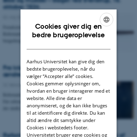
oktober 1534
02. maj 2016
-
Reformationen i DK
Cookies giver dig en
Forudsætningen for, at Christian 3. kunne gennemføre
ENGLISH
Reformationen hang sammen med hans sejr i den
bedre brugeroplevelse
borgerkrig, der blev kendt som Grevens Fejde…
DANISH
Aarhus Universitet kan give dig den
Fra kriger til bureaukrat. Den danske adel
bedste brugeroplevelse, når du
ændrer karakter
vælger ”Accepter alle” cookies.
Cookies gemmer oplysninger om,
22. februar 2016
-
Konfessionskultur
hvordan en bruger interagerer med et
Reformationen ændrede også adelens rolle i Danmark.
website. Alle dine data er
Før reformationen var de først og fremmest krigere,
anonymiseret, og de kan ikke bruges
der skulle støtte kongen i krig. Efter…
til at identificere dig direkte. Du kan
altid ændre dit samtykke under
Cookies i webstedets footer.
Reformationen og nye regler for indgåelse af
Universitetet bruger egne cookies og