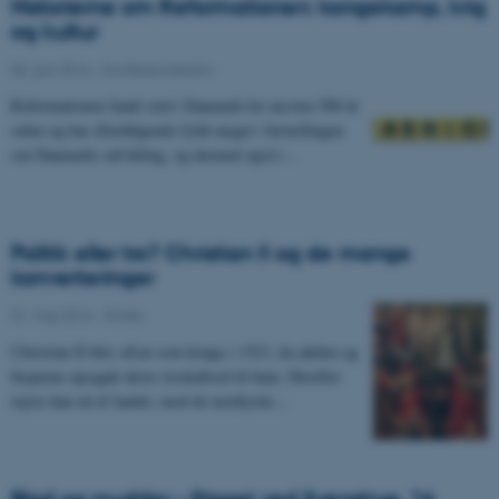
Historierne om Reformationen: kongekamp, krig
og kultur
06. juni 2016
-
Konfessionskultur
Reformationen fandt sted i Danmark for næsten 500 år
siden og har efterfølgende fyldt meget i fortællingen
om Danmarks udvikling, og dermed også i…
Politik eller tro? Christian II og de mange
konverteringer
31. maj 2016
-
Politik
Christian II blev afsat som konge i 1523, da adelen og
bisperne opsagde deres troskabsed til ham. Derefter
rejste han ud af landet, mod de nordtyske…
Blod og mudder – Slaget ved Svenstrup, 16.