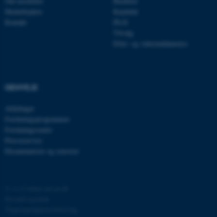
Om instituttet
Bachelor
Medarbejdere
Kandidat
Kontakt
Ph.D.
JSESSIONID
Oracle Corporation
.au.dk
Tilvalg
Efter- og videreuddannelse
AWSALBTGCORS
Amazon Web Services, Inc.
airtable.com
GENVEJE
Afdelinger
Forskningsprogrammer
CFTOKEN
Adobe Inc.
Forskningscentre
eddiprod.au.dk
Presseservice
Eksaminatorer og censorer
©
—
Cookies på au.dk
Privatlivspolitik
Tilgængelighedserklæring