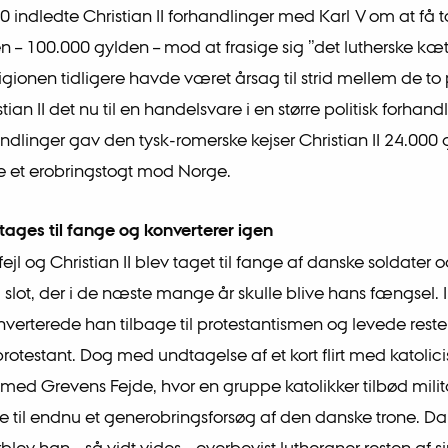
0 indledte Christian II forhandlinger med Karl V om at få t
n – 100.000 gylden – mod at frasige sig ”det lutherske kætt
igionen tidligere havde været årsag til strid mellem de to 
tian II det nu til en handelsvare i en større politisk forhandl
ndlinger gav den tysk-romerske kejser Christian II 24.000 
e et erobringstogt mod Norge.
 tages til fange og konverterer igen
fejl og Christian II blev taget til fange af danske soldater o
slot, der i de næste mange år skulle blive hans fængsel. I
verterede han tilbage til protestantismen og levede reste
otestant. Dog med undtagelse af et kort flirt med katolic
 med Grevens Fejde, hvor en gruppe katolikker tilbød mili
tte til endnu et generobringsforsøg af den danske trone. Da
blev han – så vidt vides – overbevist lutheraner resten af 