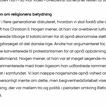
en om religionens betydning
 i flere generationer diskuteret, hvordan vi skal forstå alle 
ift hos Christian II. Nogen mener, at han var overbevist lut
rede tilbage til katolicismen for at opnå økonomiske støtte
sforsøget af det danske rige. Andre har argumenteret for,
 konverterede til protestantismen for at opnå opbakning
købmænd. Nogen mener, at han var et meget søgende m
perimenterede med troen ligesom han udfordrede rammern
t i samfundet. Vi kan næppe nogensinde opnå vished o
I personligt mente om dette, men begivenhedsforløbet vise
 der var mellem tro og politik i perioden omkring Refo
.