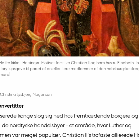
le fra kirke i Helsingør. Motivet forstiller Christian II og hans hustru Elisabeth i
 i bryllupsgave til parret af en eller flere medlemmer af den habsburgske slæg
mons).
Christina Lysbjerg Mogensen
onvertitter
serede konge slog sig ned hos fremtrædende borgere og 
de nordtyske handelsbyer – et område, hvor Luther og
smen var meget populær. Christian II’s trofaste allierede 