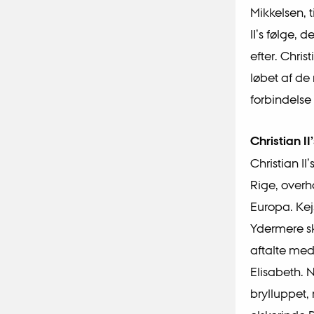
Mikkelsen, t
II’s følge, 
efter. Chris
løbet af de
forbindelse
Christian I
Christian II
Rige, overh
Europa. Kej
Ydermere sk
aftalte med
Elisabeth. 
brylluppet, 