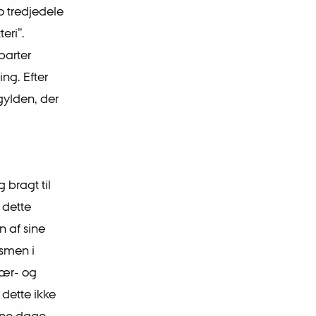
o tredjedele
eri”.
parter
ing. Efter
gylden, der
g bragt til
 dette
n af sine
ismen i
tær- og
 dette ikke
sine dage.