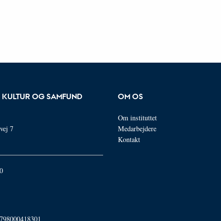
R KULTUR OG SAMFUND
OM OS
Om instituttet
vej 7
Medarbejdere
Kontakt
0
798000418301