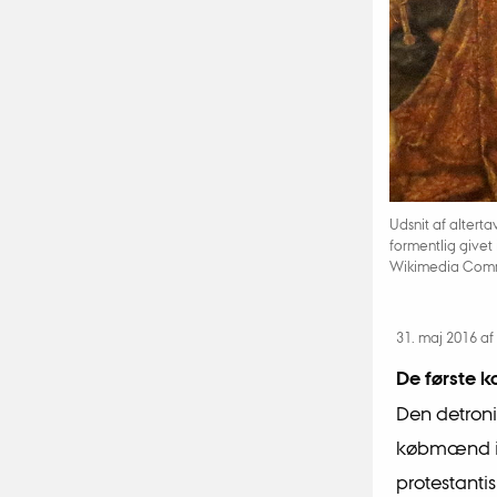
Udsnit af altertav
formentlig givet
Wikimedia Com
31. maj 2016
af
De første k
Den detroni
købmænd i 
protestanti