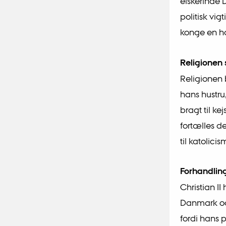
elskerinde 
politisk vig
konge en hæ
Religionen 
Religionen 
hans hustru
bragt til ke
fortælles de
til katolici
Forhandlin
Christian I
Danmark og 
fordi hans 