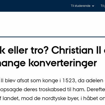
Til studerende
Til
ik eller tro? Christian II
ange konverteringer
 II blev afsat som konge i 1523, da adelen
opsagde deres troskabsed til ham. Derefter
f landet, mod de nordtyske byer, i håbet o