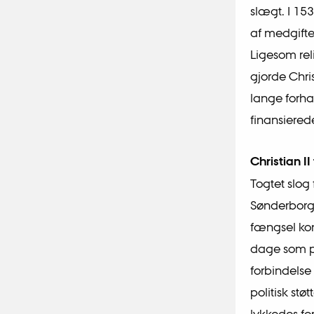
slægt. I 153
af medgifte
Ligesom rel
gjorde Chris
lange forha
finansiered
Christian II
Togtet slog 
Sønderborg 
fængsel kon
dage som pr
forbindelse
politisk stø
lykkedes for