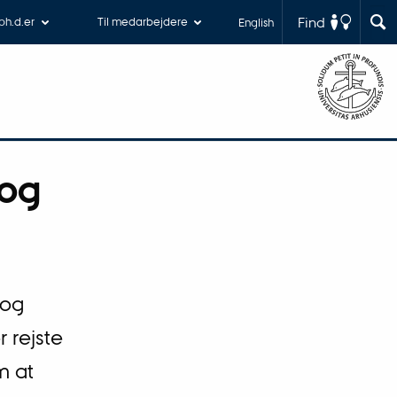
Find
 ph.d.er
Til medarbejdere
English
 og
 og
 rejste
m at