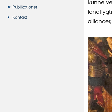
kunne ven
Publikationer
landflygt
Kontakt
alliance