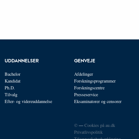
UDDANNELSER
GENVEJE
Bachelor
Afdelinger
Kandidat
Forskningsprogrammer
Ph.D.
Forskningscentre
Tilvalg
Presseservice
Efter- og videreuddannelse
Eksaminatorer og censorer
©
—
Cookies på au.dk
Privatlivspolitik
Tilgængelighedserklæring