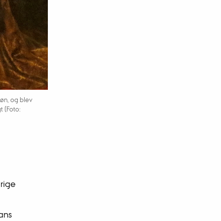
 bøn, og blev
t (Foto:
rige
Hans