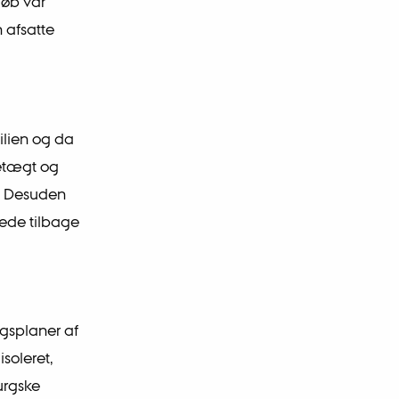
løb var
n afsatte
ilien og da
retægt og
ro. Desuden
erede tilbage
ngsplaner af
soleret,
urgske