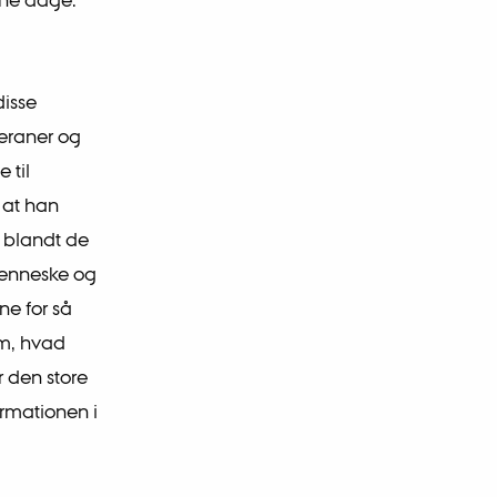
disse
heraner og
 til
 at han
 blandt de
enneske og
e for så
m, hvad
r den store
rmationen i