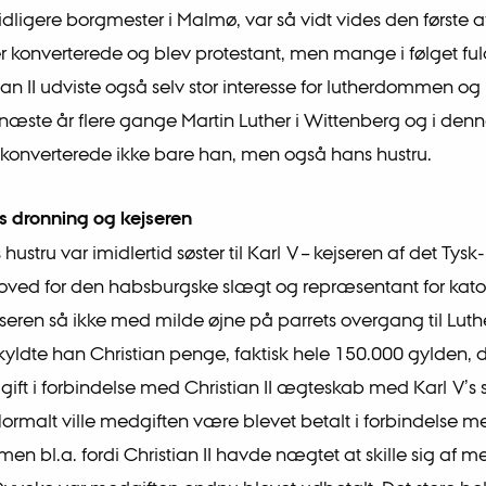
idligere borgmester i Malmø, var så vidt vides den første a
der konverterede og blev protestant, men mange i følget ful
tian II udviste også selv stor interesse for lutherdommen og
 næste år flere gange Martin Luther i Wittenberg og i den
 konverterede ikke bare han, men også hans hustru.
I’s dronning og kejseren
’s hustru var imidlertid søster til Karl V – kejseren af det Ty
oved for den habsburgske slægt og repræsentant for kato
seren så ikke med milde øjne på parrets overgang til Lu
yldte han Christian penge, faktisk hele 150.000 gylden, 
gift i forbindelse med Christian II ægteskab med Karl V’s 
Normalt ville medgiften være blevet betalt i forbindelse m
men bl.a. fordi Christian II havde nægtet at skille sig af m