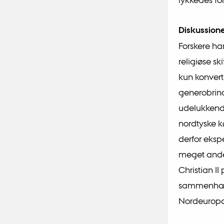
Diskussion
Forskere har
religiøse sk
kun konverte
generobring
udelukkende
nordtyske 
derfor eks
meget ande
Christian I
sammenhæng,
Nordeuropa