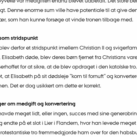
Dyveke var medgiften endnu blevet udbetalt. Det store be
tigt. Denne enorme sum ville have potentiale til at give de
r, som han kunne forsøge at vinde tronen tilbage med.
som stridspunkt
blev derfor et stridspunkt imellem Christian II og svigerfam
, Elisabeth døde, blev deres børn fjernet fra Christians va
jserhoffet for at sikre, at de blev opdraget i den katolske t
t, at Elisabeth på sit dødsleje ”kom til fornuft” og konvert
smen. Det er dog usikkert om dette er korrekt.
ger om medgift og konvertering
I havde meget lidt, eller ingen, succes med sine generobri
endte på et slot i Lier i Flandern, hvor han levede meget i
protestantiske tro fremmedgjorde ham over for den habsb