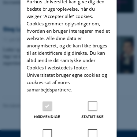
Aarhus Universitet kan give dig den
husstanden og folket.
bedste brugeroplevelse, når du
vælger ”Accepter alle” cookies.
Cookies gemmer oplysninger om,
Slog Luther et slag for kvindesagen?
hvordan en bruger interagerer med et
website. Alle dine data er
11. juni 2015
-
Luthers teologi
anonymiseret, og de kan ikke bruges
Luther og ægteskabet med Katharina von Bora. I disse
til at identificere dig direkte. Du kan
dage var det 490 år siden, at den forhenværende
altid ændre dit samtykke under
augustinereremit blev gift med den forhenværende…
Cookies i webstedets footer.
Universitetet bruger egne cookies og
cookies sat af vores
samarbejdspartnere.
Revideret 20.10.2025
NØDVENDIGE
STATISTISKE