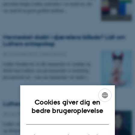
passende brugte Luther asterisker i sit modsvar, der
var med til at grave grøften mellem…
Mennesket skabt i djævelens billede? Lidt om
Luthers antropologi
30. november 2015
-
Luthers teologi
Luther fremhæver, at alle mennesker er syndige og
derfor kan Luthers syn på mennesket se temmelig
pessimistisk ud – som om mennesket var skabt i…
Cookies giver dig en
Luthers forhold til kvinder
ENGLISH
bedre brugeroplevelse
28. juni 2015
-
Luthers teologi
DANISH
Luther så vigtigheden af, at begge køn fik uddannelse
og derigennem sikrede en ordentlig ledelse af både