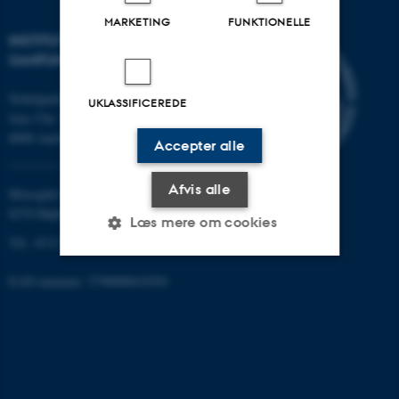
MARKETING
FUNKTIONELLE
INSTITUT FOR KULTUR OG
SAMFUND
Nobelparken
UKLASSIFICEREDE
Jens Chr. Skous vej 7
8000 Aarhus C
Accepter alle
Afvis alle
Moesgård Allé 20
8270 Højbjerg
Læs mere om cookies
Tlf.: 8715 0000
EAN-nummer: 5798000418301
Nødvendige
Statistiske
Marketing
Funktionelle
Uklassificerede