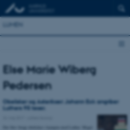
LUMEN
Else Marie Wiberg
Pedersen
Obelisker og Asterikser: Johann Eck angriber
Luthers 95 teser.
24. maj 2017
-
Luthers teologi
Der blev brugt obelisker i kampen mod Luther. Meget