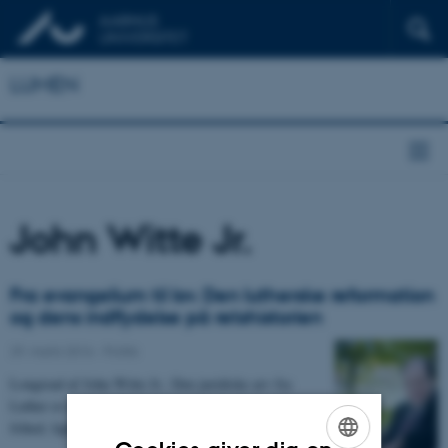
LUMEN
John Witte Jr.
Fra evangelium til lov. Den lutherske reformation
og dens indflydelse på retshistorien
29. marts 2016
-
Politik
Longread af John Witte Jr.: Den juridiske arv fra
Luther er dobbelt. På den ene side blev kimen til
frihed, lighed og broderskab lagt, mens…