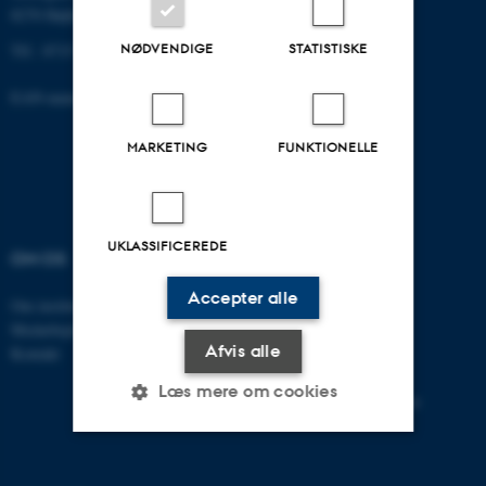
8270 Højbjerg
NØDVENDIGE
STATISTISKE
Tlf.: 8715 0000
EAN-nummer: 5798000418301
MARKETING
FUNKTIONELLE
UKLASSIFICEREDE
OM OS
UDDANNELSER
Accepter alle
Om instituttet
Bachelor
Medarbejdere
Kandidat
Afvis alle
Kontakt
Ph.D.
Tilvalg
Læs mere om cookies
Efter- og videreuddannelse
Nødvendige
Statistiske
Marketing