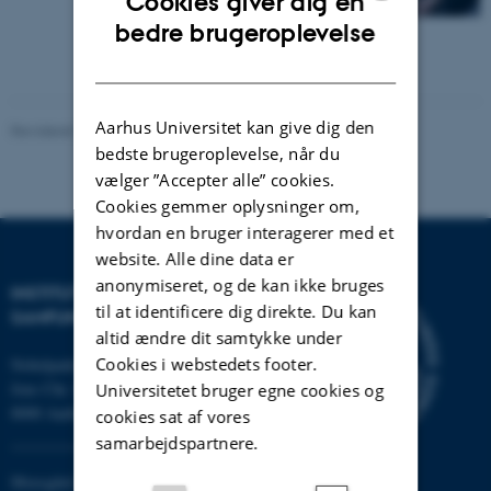
Cookies giver dig en
ENGLISH
bedre brugeroplevelse
DANISH
Aarhus Universitet kan give dig den
Revideret 20.10.2025
bedste brugeroplevelse, når du
vælger ”Accepter alle” cookies.
Cookies gemmer oplysninger om,
hvordan en bruger interagerer med et
website. Alle dine data er
anonymiseret, og de kan ikke bruges
INSTITUT FOR KULTUR OG
til at identificere dig direkte. Du kan
SAMFUND
altid ændre dit samtykke under
Cookies i webstedets footer.
Nobelparken
Jens Chr. Skous vej 7
Universitetet bruger egne cookies og
8000 Aarhus C
cookies sat af vores
samarbejdspartnere.
Moesgård Allé 20