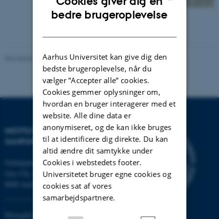
Cookies giver dig en
ENGLISH
bedre brugeroplevelse
DANISH
Aarhus Universitet kan give dig den
Revideret 20.10.2025
bedste brugeroplevelse, når du
vælger ”Accepter alle” cookies.
Cookies gemmer oplysninger om,
hvordan en bruger interagerer med et
website. Alle dine data er
anonymiseret, og de kan ikke bruges
INSTITUT FOR KULTUR OG
til at identificere dig direkte. Du kan
SAMFUND
altid ændre dit samtykke under
Cookies i webstedets footer.
Nobelparken
Jens Chr. Skous vej 7
Universitetet bruger egne cookies og
8000 Aarhus C
cookies sat af vores
samarbejdspartnere.
Moesgård Allé 20