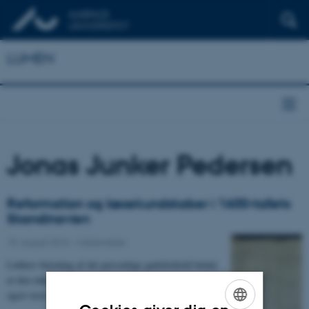
LUMEN
Jonas Junker Pedersen
Reformation og læsekundskaber i 1600-tallets
Skandinavien
15. august 2016
-
Uddannelse
Luthers betoning af det personlige gudsforhold betød,
at den enkelte ikke blot skulle kende Guds ord, men
også være i stand til selv tilegne sig det.…