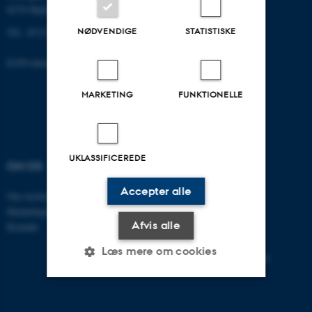
8270 Højbjerg
NØDVENDIGE
STATISTISKE
Tlf.: 8715 0000
EAN-nummer: 5798000418301
MARKETING
FUNKTIONELLE
UKLASSIFICEREDE
OM OS
UDDANNELSER
Accepter alle
Om instituttet
Bachelor
Medarbejdere
Kandidat
Afvis alle
Kontakt
Ph.D.
Tilvalg
Læs mere om cookies
Efter- og videreuddannelse
Nødvendige
Statistiske
Marketing