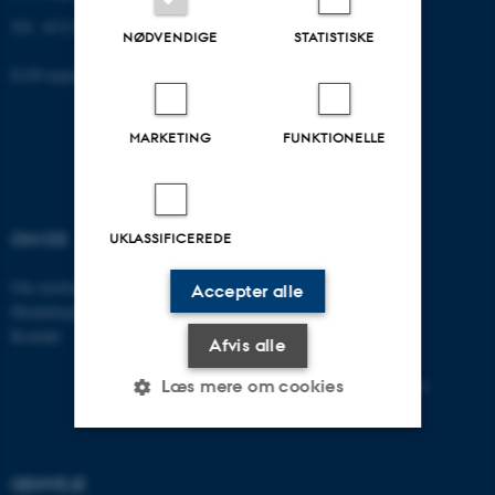
Tlf.: 8715 0000
NØDVENDIGE
STATISTISKE
EAN-nummer: 5798000418301
MARKETING
FUNKTIONELLE
OM OS
UDDANNELSER
UKLASSIFICEREDE
Om instituttet
Bachelor
Accepter alle
Medarbejdere
Kandidat
Kontakt
Ph.D.
Afvis alle
Tilvalg
Efter- og videreuddannelse
Læs mere om cookies
Nødvendige
Statistiske
Marketing
GENVEJE