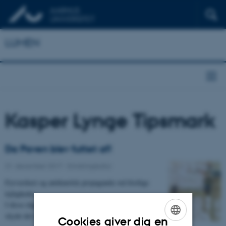
LUMEN
Kasper Lynge Tipsmark
Da Paven blev futtet af!
31. december 2017
-
Erindringskultur
Fyrværkeri og antikatolsk propaganda ved festlige
lejligheder.
I disse dage glæder store og små drengerøve sig til at
skyde det nye år ind med krudt…
Cookies giver dig en