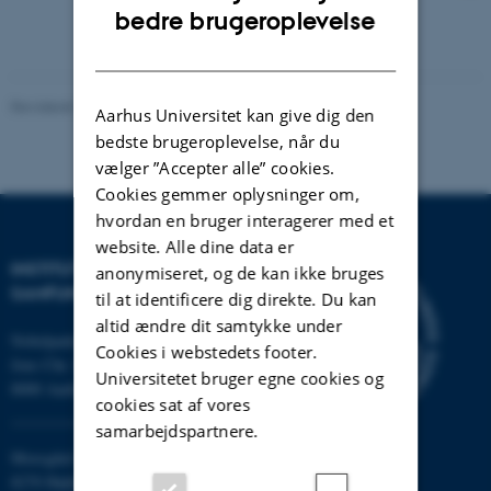
ENGLISH
bedre brugeroplevelse
DANISH
Revideret 20.10.2025
Aarhus Universitet kan give dig den
bedste brugeroplevelse, når du
vælger ”Accepter alle” cookies.
Cookies gemmer oplysninger om,
hvordan en bruger interagerer med et
website. Alle dine data er
INSTITUT FOR KULTUR OG
anonymiseret, og de kan ikke bruges
SAMFUND
til at identificere dig direkte. Du kan
altid ændre dit samtykke under
Nobelparken
Cookies i webstedets footer.
Jens Chr. Skous vej 7
Universitetet bruger egne cookies og
8000 Aarhus C
cookies sat af vores
samarbejdspartnere.
Moesgård Allé 20
8270 Højbjerg