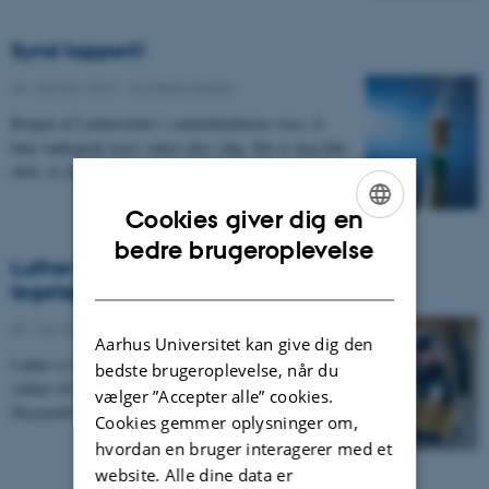
Synd tappert!
09. oktober 2015
-
Konfessionskultur
Brugen af Luthercitater i samtidskulturen viser, at
hans tankegods lever videre den i dag. Det er dog ikke
altid, at citaterne bliver brugt helt som…
Cookies giver dig en
ENGLISH
bedre brugeroplevelse
Luther lever – på Facebook, Twitter og i
DANISH
legetøjsskuffen
05. maj 2015
-
Erindringskultur
Aarhus Universitet kan give dig den
Luther er dukket op som motiv på alt fra krus og
bedste brugeroplevelse, når du
sokker til madkasser og t-shirts - og nu også som
vælger ”Accepter alle” cookies.
Playmobil-figur. Det kan ses som udtryk for en…
Cookies gemmer oplysninger om,
hvordan en bruger interagerer med et
website. Alle dine data er