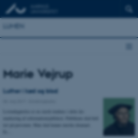
LUMEN
Marie Vejrup
Luther i kød og blod
08. maj 2017
-
Erindringskultur
Levendegørelse er en stærk tendens i dette års
markering af reformationsjubilæet. Publikum skal helt
tæt på personen. Man skal kunne mærke dramaet.
Er…