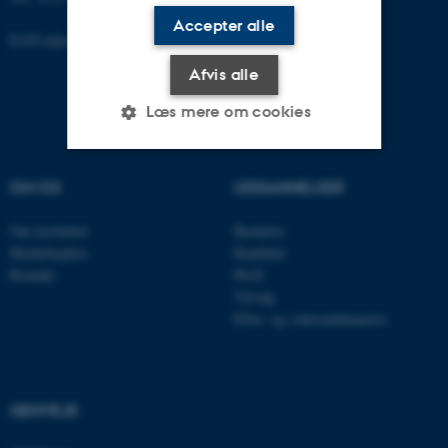
Accepter alle
EAN-nummer: 5798000418301
Afvis alle
Læs mere om cookies
OM OS
UDDANNELSER
Nødvendige
Statistiske
Marketing
Funktionelle
Uklassificerede
Om instituttet
Bachelor
Medarbejdere
Kandidat
Kontakt
Ph.D.
Tilvalg
Nødvendige cookies hjælper
Efter- og videreuddannelse
med at gøre hjemmesiden
brugbar ved at aktivere nogle
grundlæggende funktioner
som navigation mm.
GENVEJE
Hjemmesiden kan ikke