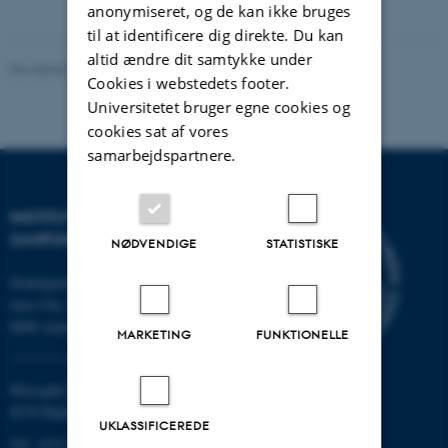
anonymiseret, og de kan ikke bruges
til at identificere dig direkte. Du kan
altid ændre dit samtykke under
Revideret 20.10.2025
Cookies i webstedets footer.
Universitetet bruger egne cookies og
cookies sat af vores
samarbejdspartnere.
INSTITUT FOR KULTUR OG
SAMFUND
NØDVENDIGE
STATISTISKE
Nobelparken
Jens Chr. Skous vej 7
8000 Aarhus C
MARKETING
FUNKTIONELLE
Moesgård Allé 20
8270 Højbjerg
UKLASSIFICEREDE
Tlf.: 8715 0000