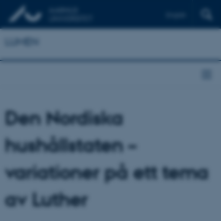
English
LUMEN
Den Nordiska
hushållstaten –
variationer på ett tema
av Luther