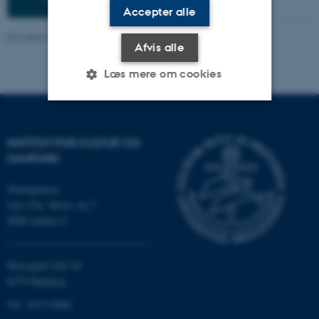
Accepter alle
Revideret 16.04.2026
Afvis alle
Læs mere om cookies
Nødvendige
Statistiske
Marketing
INSTITUT FOR KULTUR OG
Funktionelle
Uklassificerede
SAMFUND
Nobelparken
Jens Chr. Skous vej 7
Nødvendige cookies hjælper
8000 Aarhus C
med at gøre hjemmesiden
brugbar ved at aktivere nogle
grundlæggende funktioner
Moesgård Allé 20
8270 Højbjerg
som navigation mm.
Hjemmesiden kan ikke
Tlf.: 8715 0000
fungerer uden disse cookies.