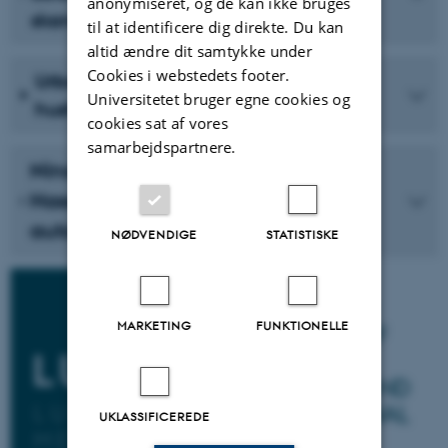
anonymiseret, og de kan ikke bruges
skandinaviske husholdsstat
til at identificere dig direkte. Du kan
altid ændre dit samtykke under
Cookies i webstedets footer.
Urban Claesson: At undervise om
Universitetet bruger egne cookies og
husholdet
cookies sat af vores
samarbejdspartnere.
Nina Javette Koefoed og Karin
Hassan Jansson: Forhandlinger af
autoritet og ansvar i husholdet
NØDVENDIGE
STATISTISKE
MARKETING
FUNKTIONELLE
UKLASSIFICEREDE