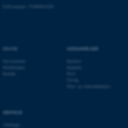
EAN-nummer: 5798000418301
Navn
Udbyder / Domæne
be_typo_user
TYPO3 Association
.au.dk
OM OS
UDDANNELSER
fe_typo_user
Typo3 Association
Om instituttet
Bachelor
.au.dk
Medarbejdere
Kandidat
Kontakt
Ph.D.
Tilvalg
Efter- og videreuddannelse
GENVEJE
Afdelinger