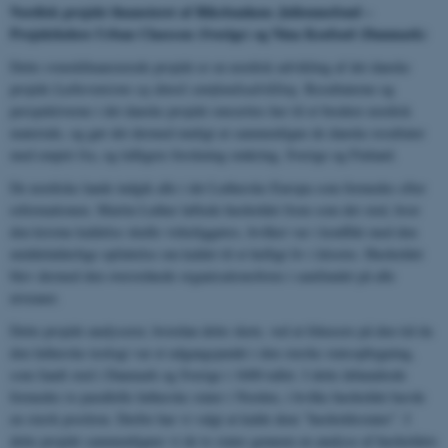
Nordisk projekt finansieret af Riksbankens Julieumsfond –
Projektledere Urban Claesson (Sverige) og Nina Koefoed (Danmark)
Dette svenskfinansierede projekt er en nordisk udvikling af det danske
projekt
Lutheranisme og dansk samfundsudvikling.
Resultaterne og
perspektiverne i det danske projekt omsættes her til et bredere nordisk
materiale, og gør det dermed muligt at sammenligne de danske resultater
med empiri fra, og tidligere forskning omkring, Sverige og Finland.
De nordiske lande indgik alle i det Lutherske Europa som formedes efter
reformationen. Martin Luther løftede husholdet frem som det sted, hvor
den kristne kaldelse skulle virkeliggøres, hvilket var i konflikt med den
middelalderlige opfattelse om kaldet til et helligt liv i klostre. Husholdet
blev dermed den overordnede organisationsform i samfundet på alle
niveauer.
Dette projekt analyserer, hvordan dette skete, ved at fokusere på den tid da
den lutherske teologi var et udgangspunkt i den stærke statsopbygning,
som fandt sted i Danmark og Sverige i 1600-tallet. I dette århundrede
formedes to parallelle lutherske stater i Norden, i hvilke husholdet havde
en stærk position. Derfor har vi valgt at kalde dem ”husholdsstater”. I
dette projekt sammenligner vi de to stater gennem en analyse af husholdets