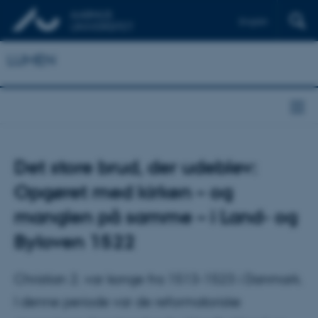
English
LUMEN
Det store brud, der udeblev:
Opgøret med kirken – og
manglen på samme – i Land- og
Byloven 1522
Christian 2. var konge fra 1513-1523 i Danmark.
I denne periode var de reformatoriske