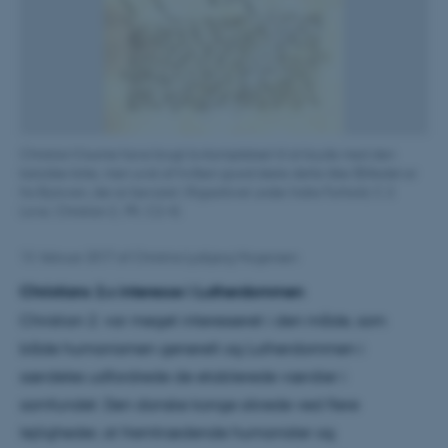
Christian II kunne have brugt lovkomplekset til at bryde med den
katolske kirke, men uvist af hvilken grund skete dette ikke (Billedet er
fra Byloven, der er bevaret i Rigsarkivet under Indre Forhold; C 2
Love, Christian 2.; PK. C2-4).
13. februar 2017
af
Christina Lysbjerg Mogensen
Christians 2.s interesse i Lutherdommen
Christian 2. var meget interesseret i den måde, som
både humanismen generelt og Lutherdommen i
særdeles udfordrede de etablerede værdier i
samfundet. Den danske konge sikrede ved flere
lejligheder, at fremtrædende humanister og