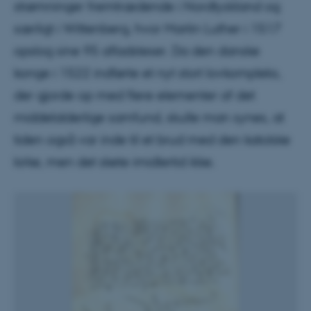
strømninger fremtrædende i Nordtyskland og
særligt i Wittenberg, hvor Martin Luther i 1517
opslog sine 95 afladsteser. Da den danske
konge i 1522 indførte et nyt stort lovkompleks,
der gjorde op med flere elementer af det
middelalderlige samfund, skulle man synes, at
tiden også var inde til et brud med den katolske
kirke, men det skete imidlertid ikke.