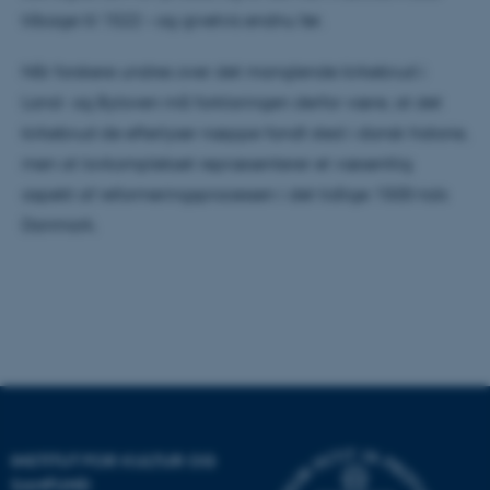
.au.dk
tilbage til 1522 – og givetvis endnu før.
Når forskere undres over det manglende kirkebrud i
Land- og Byloven må forklaringen derfor være, at det
fe_typo_user
Typo3 Association
.au.dk
kirkebrud de efterlyser næppe fandt sted i dansk historie,
men at lovkomplekset repræsenterer et væsentlig
aspekt af reformeringsprocessen i det tidlige 1500-tals
Danmark.
ASP.NET_SessionId
Microsoft Corporation
.au.dk
INSTITUT FOR KULTUR OG
SAMFUND