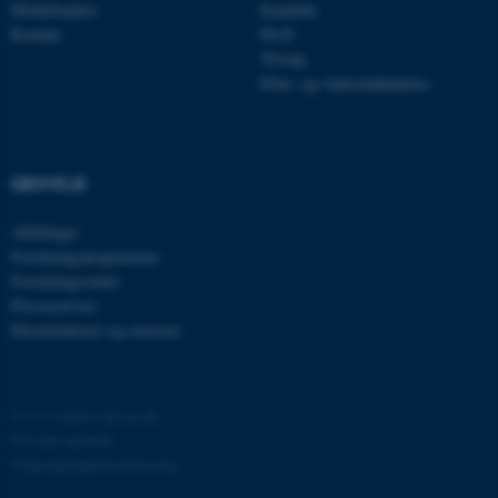
Medarbejdere
Kandidat
__cf_bm
Cloudflare Inc.
Kontakt
Ph.D.
.linkedin.com
Tilvalg
Efter- og videreuddannelse
__cf_bm
Cloudflare Inc.
.twitter.com
GENVEJE
Afdelinger
ARRAffinitySameSite
Microsoft Corporation
Forskningsprogrammer
.ofn.au.dk
Forskningscentre
Presseservice
Eksaminatorer og censorer
cf_clearance
Cloudflare, Inc.
.podbean.com
©
—
Cookies på au.dk
Privatlivspolitik
Tilgængelighedserklæring