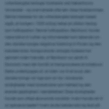
wittenbergske teologer forelæste ved Københavns
Universitet – og overværede ofte selv disse forelæsninger.
Denne interesse for de wittenbergske teologer betød
også, at kongen i 1520 antog netop en sådan teolog
som hofkapellan. Denne hofkapellan, Reinhard, havde
nære bånd til Luther og informerede ham løbende om
den danske konges negative holdning til Paven og den
katolske kirke. Konspiratorisk-anlagte forskere har
gennem tiden hævdet, at Reinhard var sendt til
Danmark med det formål at fremprovokere et kirkebrud.
Dette underbygges af, at tiden var til et brud; den
danske konge var lige som sin far i konstante
stridigheder med aristokratiet som helhed og den
øverste gejstlighed i særdeleshed. Disse stridigheder
havde som oftest økonomisk karakter: hvem havde ret til
at opkræve bøder? hvem skulle betale told og skat på