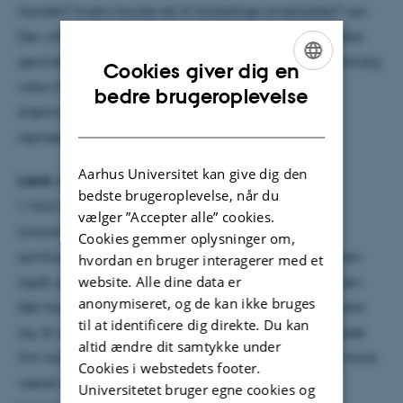
handel? hvem havde ret til forskellige arvelodder? osv.
Der ville således være økonomiske såvel som politiske
gevinster ved at bryde med den katolske kirke. Samtidig
Cookies giver dig en
viste Christian 2. stor interesse for de kulturelle
ENGLISH
bedre brugeroplevelse
strømninger, som humanismen og Lutherdommen
DANISH
repræsenterede.
Aarhus Universitet kan give dig den
Land- og Byloven 1522
bedste brugeroplevelse, når du
I 1522 kom Land- og Byloven, et omfattende
vælger ”Accepter alle” cookies.
lovkompleks, der rummede opgør med flere af
Cookies gemmer oplysninger om,
samfundets etablerede institutioner. Kirkens rolle blev
hvordan en bruger interagerer med et
website. Alle dine data er
også udfordret; men det egentlige kirkebrud udeblev.
anonymiseret, og de kan ikke bruges
Det har efterfølgende fået mange forskere til at undre
til at identificere dig direkte. Du kan
sig. Et opgør med den pavelige kirke ville have passet
altid ændre dit samtykke under
fint ind i Christian 2.s generelle politik. Og det ville have
Cookies i webstedets footer.
været oplagt for Christian 2. at bruge det store
Universitetet bruger egne cookies og